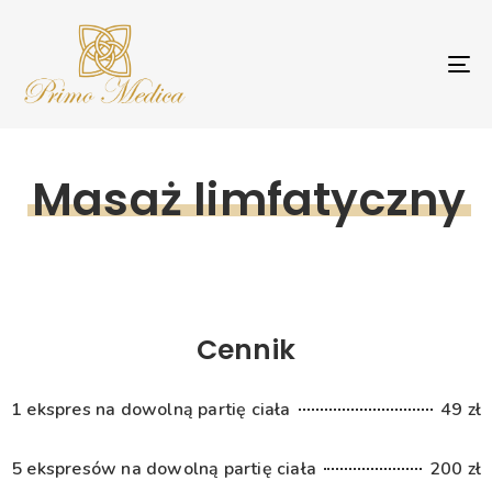
T
NA
Masaż limfatyczny
Cennik
1 ekspres na dowolną partię ciała
49 zł
5 ekspresów na dowolną partię ciała
200 zł