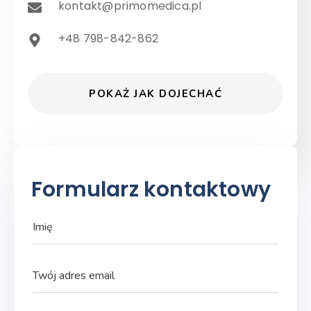
kontakt@primomedica.pl
+48 798-842-862
P
O
K
A
Ż
J
A
K
D
O
J
E
C
H
A
Ć
Formularz kontaktowy