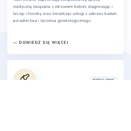
medyczną związana z zdrowiem kobiet, diagnozując i
lecząc choroby oraz świadcząc usługi z zakresu badań,
poradnictwa i leczenia ginekologicznego.
― DOWIEDZ SIĘ WIĘCEJ
POPULARNE
Ortopedia
Ortopedia specjalizuje się w diagnozowaniu, leczeniu
oraz rehabilitacji schorzeń i urazów układu mięśniowo-
szkieletowego, oferując pacjentom kompleksową