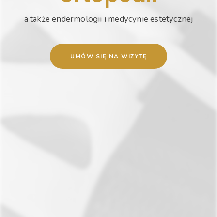
a także endermologii i medycynie estetycznej
U
M
Ó
W
S
I
Ę
N
A
W
I
Z
Y
T
Ę