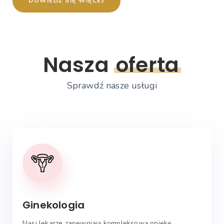
D
O
W
I
E
D
Z
S
I
Ę
W
I
Ę
C
E
J
Nasza
oferta
Sprawdź nasze usługi
Ginekologia
Nasi lekarze zapewniają kompleksową opiekę