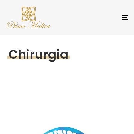
T
NA
Chirurgia